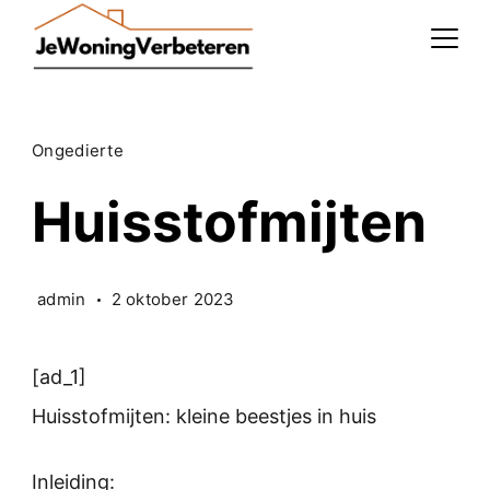
Skip
to
content
Ongedierte
Huisstofmijten
admin
2 oktober 2023
[ad_1]
Huisstofmijten: kleine beestjes in huis
Inleiding: