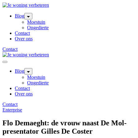
Skip
to
content
Blog
Moestuin
Ongedierte
Contact
Over ons
Contact
Blog
Moestuin
Ongedierte
Contact
Over ons
Contact
Enterprise
Flo Demaeght: de vrouw naast De Mol-
presentator Gilles De Coster