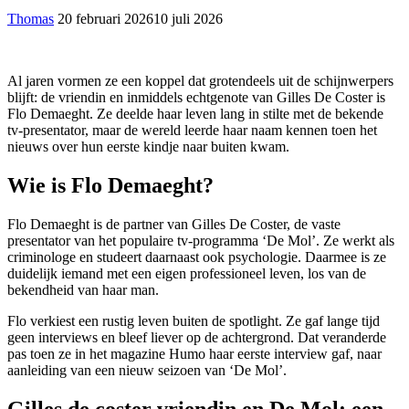
Thomas
20 februari 2026
10 juli 2026
Al jaren vormen ze een koppel dat grotendeels uit de schijnwerpers
blijft: de vriendin en inmiddels echtgenote van Gilles De Coster is
Flo Demaeght. Ze deelde haar leven lang in stilte met de bekende
tv-presentator, maar de wereld leerde haar naam kennen toen het
nieuws over hun eerste kindje naar buiten kwam.
Wie is Flo Demaeght?
Flo Demaeght is de partner van Gilles De Coster, de vaste
presentator van het populaire tv-programma ‘De Mol’. Ze werkt als
criminologe en studeert daarnaast ook psychologie. Daarmee is ze
duidelijk iemand met een eigen professioneel leven, los van de
bekendheid van haar man.
Flo verkiest een rustig leven buiten de spotlight. Ze gaf lange tijd
geen interviews en bleef liever op de achtergrond. Dat veranderde
pas toen ze in het magazine Humo haar eerste interview gaf, naar
aanleiding van een nieuw seizoen van ‘De Mol’.
Gilles de coster vriendin en De Mol: een