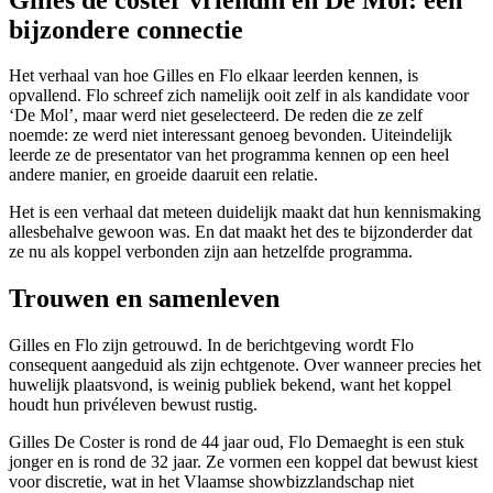
bijzondere connectie
Het verhaal van hoe Gilles en Flo elkaar leerden kennen, is
opvallend. Flo schreef zich namelijk ooit zelf in als kandidate voor
‘De Mol’, maar werd niet geselecteerd. De reden die ze zelf
noemde: ze werd niet interessant genoeg bevonden. Uiteindelijk
leerde ze de presentator van het programma kennen op een heel
andere manier, en groeide daaruit een relatie.
Het is een verhaal dat meteen duidelijk maakt dat hun kennismaking
allesbehalve gewoon was. En dat maakt het des te bijzonderder dat
ze nu als koppel verbonden zijn aan hetzelfde programma.
Trouwen en samenleven
Gilles en Flo zijn getrouwd. In de berichtgeving wordt Flo
consequent aangeduid als zijn echtgenote. Over wanneer precies het
huwelijk plaatsvond, is weinig publiek bekend, want het koppel
houdt hun privéleven bewust rustig.
Gilles De Coster is rond de 44 jaar oud, Flo Demaeght is een stuk
jonger en is rond de 32 jaar. Ze vormen een koppel dat bewust kiest
voor discretie, wat in het Vlaamse showbizzlandschap niet