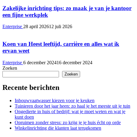
Zakelijke inrichting tips: zo maak je van je kantoor
een fijne werkplek
Enterprise
28 april 2026
12 juli 2026
Koen van Heest leeftijd, carrière en alles wat ik
ervan weet
Enterprise
6 december 2024
16 december 2024
Zoeken
Zoeken
Recente berichten
Inbouwvaatwasser kiezen voor je keuken
Tuinieren door het jaar heen: zo haal je het meeste uit je tuin
Ongedierte in huis of bedrijf: wat je moet weten en wat je
kunt doen
Opruimen zonder stress: zo krijg je je huis écht op orde
Winkelinrichting die klanten laat terugkomen