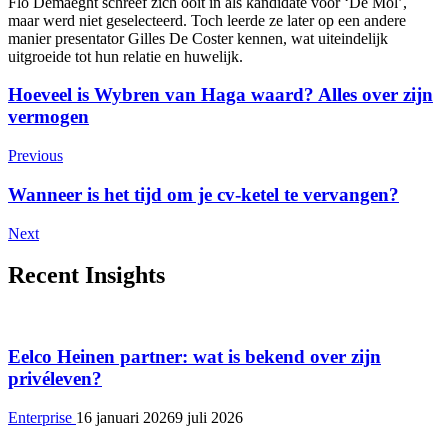
Flo Demaeght schreef zich ooit in als kandidate voor ‘De Mol’,
maar werd niet geselecteerd. Toch leerde ze later op een andere
manier presentator Gilles De Coster kennen, wat uiteindelijk
uitgroeide tot hun relatie en huwelijk.
Post
Hoeveel is Wybren van Haga waard? Alles over zijn
vermogen
Navigation
Previous
Wanneer is het tijd om je cv-ketel te vervangen?
Next
Recent Insights
Eelco Heinen partner: wat is bekend over zijn
privéleven?
Enterprise
16 januari 2026
9 juli 2026