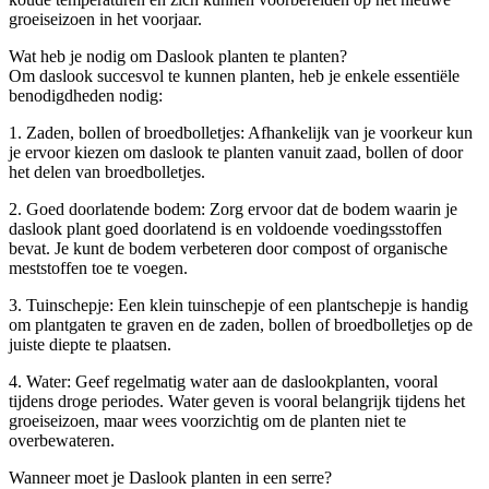
groeiseizoen in het voorjaar.
Wat heb je nodig om Daslook planten te planten?
Om daslook succesvol te kunnen planten, heb je enkele essentiële
benodigdheden nodig:
1. Zaden, bollen of broedbolletjes: Afhankelijk van je voorkeur kun
je ervoor kiezen om daslook te planten vanuit zaad, bollen of door
het delen van broedbolletjes.
2. Goed doorlatende bodem: Zorg ervoor dat de bodem waarin je
daslook plant goed doorlatend is en voldoende voedingsstoffen
bevat. Je kunt de bodem verbeteren door compost of organische
meststoffen toe te voegen.
3. Tuinschepje: Een klein tuinschepje of een plantschepje is handig
om plantgaten te graven en de zaden, bollen of broedbolletjes op de
juiste diepte te plaatsen.
4. Water: Geef regelmatig water aan de daslookplanten, vooral
tijdens droge periodes. Water geven is vooral belangrijk tijdens het
groeiseizoen, maar wees voorzichtig om de planten niet te
overbewateren.
Wanneer moet je Daslook planten in een serre?