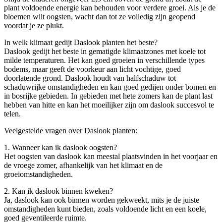
plant voldoende energie kan behouden voor verdere groei. Als je de
bloemen wilt oogsten, wacht dan tot ze volledig zijn geopend
voordat je ze plukt.
In welk klimaat gedijt Daslook planten het beste?
Daslook gedijt het beste in gematigde klimaatzones met koele tot
milde temperaturen. Het kan goed groeien in verschillende types
bodems, maar geeft de voorkeur aan licht vochtige, goed
doorlatende grond. Daslook houdt van halfschaduw tot
schaduwrijke omstandigheden en kan goed gedijen onder bomen en
in bosrijke gebieden. In gebieden met hete zomers kan de plant last
hebben van hitte en kan het moeilijker zijn om daslook succesvol te
telen.
Veelgestelde vragen over Daslook planten:
1. Wanneer kan ik daslook oogsten?
Het oogsten van daslook kan meestal plaatsvinden in het voorjaar en
de vroege zomer, afhankelijk van het klimaat en de
groeiomstandigheden.
2. Kan ik daslook binnen kweken?
Ja, daslook kan ook binnen worden gekweekt, mits je de juiste
omstandigheden kunt bieden, zoals voldoende licht en een koele,
goed geventileerde ruimte.