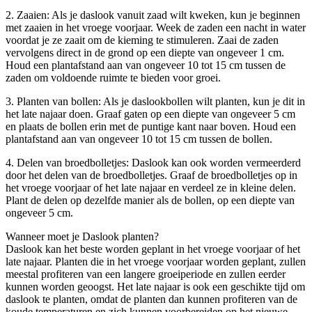
2. Zaaien: Als je daslook vanuit zaad wilt kweken, kun je beginnen
met zaaien in het vroege voorjaar. Week de zaden een nacht in water
voordat je ze zaait om de kieming te stimuleren. Zaai de zaden
vervolgens direct in de grond op een diepte van ongeveer 1 cm.
Houd een plantafstand aan van ongeveer 10 tot 15 cm tussen de
zaden om voldoende ruimte te bieden voor groei.
3. Planten van bollen: Als je daslookbollen wilt planten, kun je dit in
het late najaar doen. Graaf gaten op een diepte van ongeveer 5 cm
en plaats de bollen erin met de puntige kant naar boven. Houd een
plantafstand aan van ongeveer 10 tot 15 cm tussen de bollen.
4. Delen van broedbolletjes: Daslook kan ook worden vermeerderd
door het delen van de broedbolletjes. Graaf de broedbolletjes op in
het vroege voorjaar of het late najaar en verdeel ze in kleine delen.
Plant de delen op dezelfde manier als de bollen, op een diepte van
ongeveer 5 cm.
Wanneer moet je Daslook planten?
Daslook kan het beste worden geplant in het vroege voorjaar of het
late najaar. Planten die in het vroege voorjaar worden geplant, zullen
meestal profiteren van een langere groeiperiode en zullen eerder
kunnen worden geoogst. Het late najaar is ook een geschikte tijd om
daslook te planten, omdat de planten dan kunnen profiteren van de
koude temperaturen en zich kunnen voorbereiden op het nieuwe