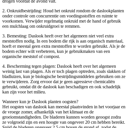
drogen voordat de avond valt.
2. Onkruidbestrijding: Houd het onkruid rondom de daslookplanten
onder controle om concurrentie om voedingsstoffen en ruimte te
voorkomen. Verwijder regelmatig onkruid met de hand of gebruik
een mulchlaag om onkruidgroei te remmen.
3. Bemesting: Daslook heeft over het algemeen niet veel extra
meststoffen nodig. In een bodem die rijk is aan organisch materiaal,
hoeft er meestal geen extra meststoffen te worden gebruikt. Als je de
bodem echter wilt verbeteren, kun je gebruikmaken van een
organische meststof of compost.
4. Bescherming tegen plagen: Daslook heeft over het algemeen
weinig last van plagen. Als er toch plagen optreden, zoals slakken of
bladluizen, kun je biologische bestrijdingsmiddelen gebruiken om ze
te verwijderen. Zorg ervoor dat je geen agressieve chemicaliën
gebruikt, omdat dit de daslook kan beschadigen en ook schadelijk
kan zijn voor het milieu.
Wanneer kun je Daslook planten oogsten?
Het oogsten van daslook kan meestal plaatsvinden in het voorjaar en
de vroege zomer, afhankelijk van het klimaat en de
groeiomstandigheden. De bladeren kunnen worden geoogst zodra
ze volgroeid zijn en een hoogte van ongeveer 20 cm hebben bereikt.
Snijd de bladeren ongeveer 2,5 cm boven de grond af, zodat de