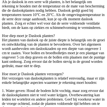
Als je daslook in een serre wilt planten, is het belangrijk om
rekening te houden met de temperatuur en de mate van bescherming
die de daslookplanten nodig hebben. Daslook gedijt goed bij
temperaturen tussen 10°C en 20°C. Als de omgevingstemperatuur in
de serre deze range aanhoudt, kun je op elk moment daslook
planten. Zorg er echter wel voor dat de serre voldoende ventilatie
biedt, om de kans op ziektes en schimmelvorming te verminderen.
Hoe diep moet je Daslook planten?
Het planten van daslook op de juiste diepte is belangrijk om de groei
en ontwikkeling van de planten te bevorderen. Over het algemeen
wordt aanbevolen om daslookzaden op een diepte van ongeveer 1
cm te zaaien. Voor bollen en broedbolletjes moet je een plantgat van
ongeveer 5 cm diep graven en de bollen erin plaatsen met de puntige
kant omhoog. Zorg ervoor dat de bollen stevig in de grond worden
gedrukt, maar niet te diep.
Hoe moet je Daslook planten verzorgen?
Het verzorgen van daslookplanten is relatief eenvoudig, maar er zijn
enkele belangrijke aspecten waarmee je rekening moet houden:
1. Water geven: Houd de bodem licht vochtig, maar zorg ervoor dat
de daslookplanten niet te veel water krijgen. Overbewatering kan
leiden tot wortelrot en andere problemen. Geef bij voorkeur water in
de vroege ochtend, zodat de planten voldoende tijd hebben om te