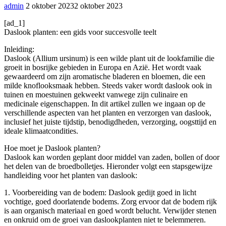
admin
2 oktober 2023
2 oktober 2023
[ad_1]
Daslook planten: een gids voor succesvolle teelt
Inleiding:
Daslook (Allium ursinum) is een wilde plant uit de lookfamilie die
groeit in bosrijke gebieden in Europa en Azië. Het wordt vaak
gewaardeerd om zijn aromatische bladeren en bloemen, die een
milde knoflooksmaak hebben. Steeds vaker wordt daslook ook in
tuinen en moestuinen gekweekt vanwege zijn culinaire en
medicinale eigenschappen. In dit artikel zullen we ingaan op de
verschillende aspecten van het planten en verzorgen van daslook,
inclusief het juiste tijdstip, benodigdheden, verzorging, oogsttijd en
ideale klimaatcondities.
Hoe moet je Daslook planten?
Daslook kan worden geplant door middel van zaden, bollen of door
het delen van de broedbolletjes. Hieronder volgt een stapsgewijze
handleiding voor het planten van daslook:
1. Voorbereiding van de bodem: Daslook gedijt goed in licht
vochtige, goed doorlatende bodems. Zorg ervoor dat de bodem rijk
is aan organisch materiaal en goed wordt belucht. Verwijder stenen
en onkruid om de groei van daslookplanten niet te belemmeren.