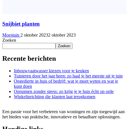
Snijbiet planten
Moestuin
2 oktober 2023
2 oktober 2023
Zoeken
Zoeken
Recente berichten
Inbouwvaatwasser kiezen voor je keuken
Tuinieren door het jaar heen: zo haal je het meeste uit je tuin
Ongedierte in huis of bedrijf: wat je moet weten en wat je
kunt doen
Opruimen zonder stress: zo krijg je je huis écht op orde
Winkelinrichting die klanten laat terugkomen
Een passie voor het verbeteren van woningen en zijn toegewijd aan
het bieden van praktische, innovatieve en betaalbare oplossingen.
Handige links