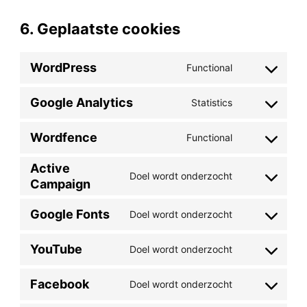
6. Geplaatste cookies
WordPress
Functional
Consent
Google Analytics
Statistics
to
Consent
service
Wordfence
Functional
to
Consent
wordpress
service
Active
to
Doel wordt onderzocht
Campaign
Consent
google-
service
to
analytics
Google Fonts
Doel wordt onderzocht
wordfence
Consent
service
YouTube
Doel wordt onderzocht
to
Consent
active-
service
Facebook
Doel wordt onderzocht
to
campaign
Consent
google-