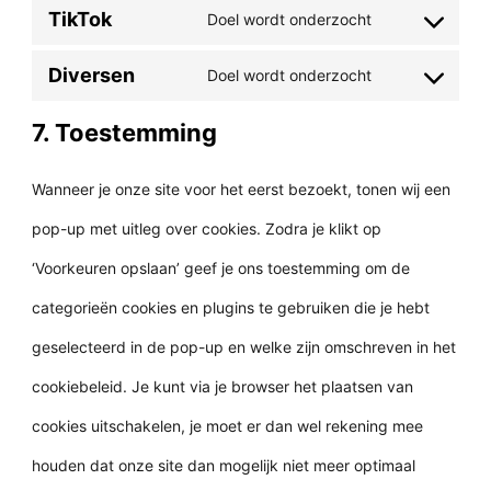
service
TikTok
Doel wordt onderzocht
to
fonts
Consent
youtube
service
Diversen
Doel wordt onderzocht
to
Consent
facebook
service
7. Toestemming
to
tiktok
service
Wanneer je onze site voor het eerst bezoekt, tonen wij een
diversen
pop-up met uitleg over cookies. Zodra je klikt op
‘Voorkeuren opslaan’ geef je ons toestemming om de
categorieën cookies en plugins te gebruiken die je hebt
geselecteerd in de pop-up en welke zijn omschreven in het
cookiebeleid. Je kunt via je browser het plaatsen van
cookies uitschakelen, je moet er dan wel rekening mee
houden dat onze site dan mogelijk niet meer optimaal