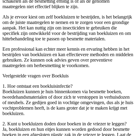
schakelen als de besmetting ernstig is of als de genomen
maatregelen niet effectief blijken te zijn.
Als je ervoor kiest om zelf boekluizen te bestrijden, is het belangrijk
om de juiste maatregelen te nemen en te zorgen voor een grondige
aanpak. Het kan nuttig zijn om insecticiden te gebruiken die
specifiek zijn ontwikkeld voor de bestrijding van boekluizen en om
hittebehandeling toe te passen op besmette materialen.
Een professional kan echter meer kennis en ervaring hebben in het
bestrijden van boekluizen en kan effectievere methoden en middelen
gebruiken. Ze kunnen ook advies geven over preventieve
maatregelen om herbesmetting te voorkomen.
Veelgestelde vragen over Boekluis
1. Hoe ontstaat een boekluisinfectie?
Boekluizen kunnen je huis binnenkomen via besmette boeken,
tweedehandsmaterialen of door zich te verstoppen in verhuisdozen
of meubels. Ze gedijen goed in vochtige omgevingen, dus als je huis
vochtproblemen heeft, is de kans groter dat je te maken krijgt met
boekluizen.
2. Kunt u boekluizen doden door boeken in de vriezer te leggen?
Ja, boekluizen en hun eitjes kunnen worden gedood door besmette
boeken in een afgesloten plastic zak in de vriezer te leggen. Laat de