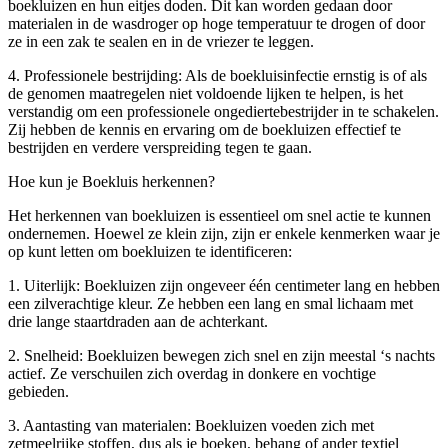
boekluizen en hun eitjes doden. Dit kan worden gedaan door
materialen in de wasdroger op hoge temperatuur te drogen of door
ze in een zak te sealen en in de vriezer te leggen.
4. Professionele bestrijding: Als de boekluisinfectie ernstig is of als
de genomen maatregelen niet voldoende lijken te helpen, is het
verstandig om een professionele ongediertebestrijder in te schakelen.
Zij hebben de kennis en ervaring om de boekluizen effectief te
bestrijden en verdere verspreiding tegen te gaan.
Hoe kun je Boekluis herkennen?
Het herkennen van boekluizen is essentieel om snel actie te kunnen
ondernemen. Hoewel ze klein zijn, zijn er enkele kenmerken waar je
op kunt letten om boekluizen te identificeren:
1. Uiterlijk: Boekluizen zijn ongeveer één centimeter lang en hebben
een zilverachtige kleur. Ze hebben een lang en smal lichaam met
drie lange staartdraden aan de achterkant.
2. Snelheid: Boekluizen bewegen zich snel en zijn meestal ‘s nachts
actief. Ze verschuilen zich overdag in donkere en vochtige
gebieden.
3. Aantasting van materialen: Boekluizen voeden zich met
zetmeelrijke stoffen, dus als je boeken, behang of ander textiel