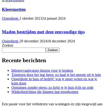
Kleermotten
Ongedierte
2 oktober 2023
24 januari 2024
Maden bestrijden met deze eenvoudige tips
Ongedierte
20 december 2024
18 december 2024
Zoeken
Zoeken
Recente berichten
Inbouwvaatwasser kiezen voor je keuken
Tuinieren door het jaar heen: zo haal je het meeste uit je tuin
Ongedierte in huis of bedrijf: wat je moet weten en wat je
kunt doen
Opruimen zonder stress: zo krijg je je huis écht op orde
Winkelinrichting die klanten laat terugkomen
Een passie voor het verbeteren van woningen en zijn toegewijd aan