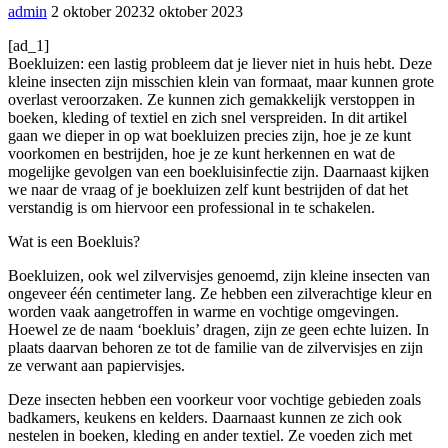
admin
2 oktober 2023
2 oktober 2023
[ad_1]
Boekluizen: een lastig probleem dat je liever niet in huis hebt. Deze
kleine insecten zijn misschien klein van formaat, maar kunnen grote
overlast veroorzaken. Ze kunnen zich gemakkelijk verstoppen in
boeken, kleding of textiel en zich snel verspreiden. In dit artikel
gaan we dieper in op wat boekluizen precies zijn, hoe je ze kunt
voorkomen en bestrijden, hoe je ze kunt herkennen en wat de
mogelijke gevolgen van een boekluisinfectie zijn. Daarnaast kijken
we naar de vraag of je boekluizen zelf kunt bestrijden of dat het
verstandig is om hiervoor een professional in te schakelen.
Wat is een Boekluis?
Boekluizen, ook wel zilvervisjes genoemd, zijn kleine insecten van
ongeveer één centimeter lang. Ze hebben een zilverachtige kleur en
worden vaak aangetroffen in warme en vochtige omgevingen.
Hoewel ze de naam ‘boekluis’ dragen, zijn ze geen echte luizen. In
plaats daarvan behoren ze tot de familie van de zilvervisjes en zijn
ze verwant aan papiervisjes.
Deze insecten hebben een voorkeur voor vochtige gebieden zoals
badkamers, keukens en kelders. Daarnaast kunnen ze zich ook
nestelen in boeken, kleding en ander textiel. Ze voeden zich met