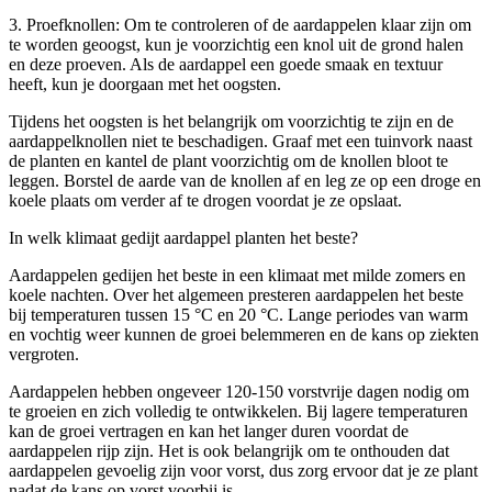
3. Proefknollen: Om te controleren of de aardappelen klaar zijn om
te worden geoogst, kun je voorzichtig een knol uit de grond halen
en deze proeven. Als de aardappel een goede smaak en textuur
heeft, kun je doorgaan met het oogsten.
Tijdens het oogsten is het belangrijk om voorzichtig te zijn en de
aardappelknollen niet te beschadigen. Graaf met een tuinvork naast
de planten en kantel de plant voorzichtig om de knollen bloot te
leggen. Borstel de aarde van de knollen af en leg ze op een droge en
koele plaats om verder af te drogen voordat je ze opslaat.
In welk klimaat gedijt aardappel planten het beste?
Aardappelen gedijen het beste in een klimaat met milde zomers en
koele nachten. Over het algemeen presteren aardappelen het beste
bij temperaturen tussen 15 °C en 20 °C. Lange periodes van warm
en vochtig weer kunnen de groei belemmeren en de kans op ziekten
vergroten.
Aardappelen hebben ongeveer 120-150 vorstvrije dagen nodig om
te groeien en zich volledig te ontwikkelen. Bij lagere temperaturen
kan de groei vertragen en kan het langer duren voordat de
aardappelen rijp zijn. Het is ook belangrijk om te onthouden dat
aardappelen gevoelig zijn voor vorst, dus zorg ervoor dat je ze plant
nadat de kans op vorst voorbij is.