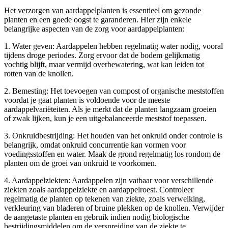
Het verzorgen van aardappelplanten is essentieel om gezonde
planten en een goede oogst te garanderen. Hier zijn enkele
belangrijke aspecten van de zorg voor aardappelplanten:
1. Water geven: Aardappelen hebben regelmatig water nodig, vooral
tijdens droge periodes. Zorg ervoor dat de bodem gelijkmatig
vochtig blijft, maar vermijd overbewatering, wat kan leiden tot
rotten van de knollen.
2. Bemesting: Het toevoegen van compost of organische meststoffen
voordat je gaat planten is voldoende voor de meeste
aardappelvariëteiten. Als je merkt dat de planten langzaam groeien
of zwak lijken, kun je een uitgebalanceerde meststof toepassen.
3. Onkruidbestrijding: Het houden van het onkruid onder controle is
belangrijk, omdat onkruid concurrentie kan vormen voor
voedingsstoffen en water. Maak de grond regelmatig los rondom de
planten om de groei van onkruid te voorkomen.
4. Aardappelziekten: Aardappelen zijn vatbaar voor verschillende
ziekten zoals aardappelziekte en aardappelroest. Controleer
regelmatig de planten op tekenen van ziekte, zoals verwelking,
verkleuring van bladeren of bruine plekken op de knollen. Verwijder
de aangetaste planten en gebruik indien nodig biologische
bestrijdingsmiddelen om de verspreiding van de ziekte te