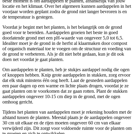
beste moment is om aardappelen te planten, afhankelijk van jouw
locatie en het klimaat. Over het algemeen kunnen aardappelen in het
voorjaar worden geplant zodra de grond niet langer bevroren is en
de temperatuur is gestegen.
Voordat je begint met het planten, is het belangrijk om de grond
goed voor te bereiden. Aardappelen groeien het beste in goed
doorlatende grond met een pH-waarde van ongeveer 5,0 tot 6,5.
Idealiter moet je de grond in de herfst al klaarmaken door compost
of organisch materiaal toe te voegen om de structuur en voeding van
de grond te verbeteren. Als je dit niet hebt gedaan, kun je dit ook
doen net voordat je gaat planten.
Om aardappelen te planten, heb je stukjes aardappel nodig die ogen
of knoppen hebben. Knip grote aardappelen in stukken, zorg ervoor
dat elk stuk minstens één oog heeft. Laat de gesneden aardappelen
een paar dagen op een warme en lichte plaats drogen, voordat je ze
gaat planten om te voorkomen dat ze gaan rotten. Plant de stukken
aardappelen ongeveer 10-15 cm diep in de grond, met de ogen
omhoog gericht.
Tijdens het planten van aardappelen moet je rekening houden met de
afstand tussen de planten. Meestal plaats je de aardappelen ongeveer
30 cm uit elkaar en de rijen moeten ongeveer 60 cm van elkaar
verwijderd zijn. Dit zorgt voor voldoende ruimte voor de planten om
te groeien en zich te ontwikkelen.