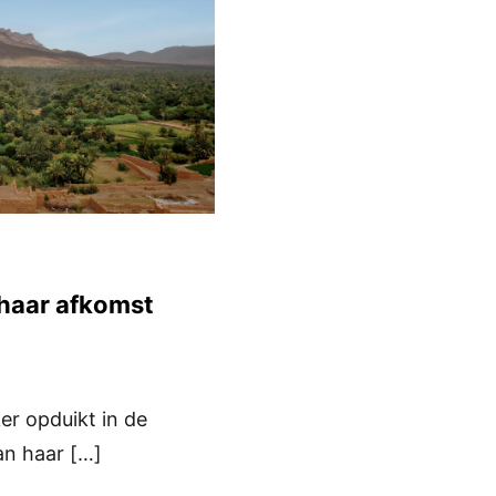
 haar afkomst
er opduikt in de
an haar […]