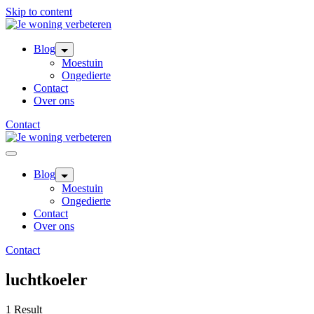
Skip to content
Blog
Moestuin
Ongedierte
Contact
Over ons
Contact
Blog
Moestuin
Ongedierte
Contact
Over ons
Contact
luchtkoeler
1 Result