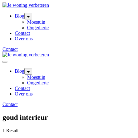
Skip
to
content
Blog
Moestuin
Ongedierte
Contact
Over ons
Contact
Blog
Moestuin
Ongedierte
Contact
Over ons
Contact
goud interieur
1 Result