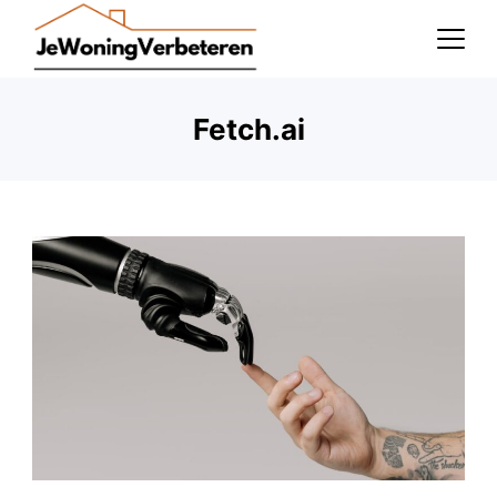
Skip
to
content
Fetch.ai