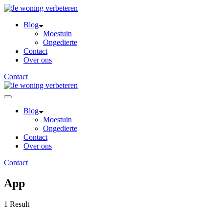
Skip
to
Blog
content
Moestuin
Ongedierte
Contact
Over ons
Contact
Blog
Moestuin
Ongedierte
Contact
Over ons
Contact
App
1 Result