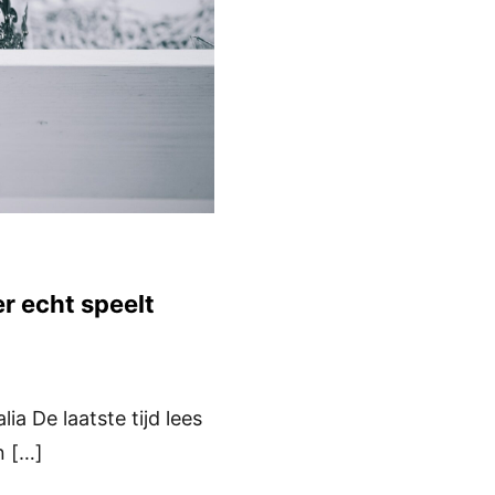
r echt speelt
ia De laatste tijd lees
n […]