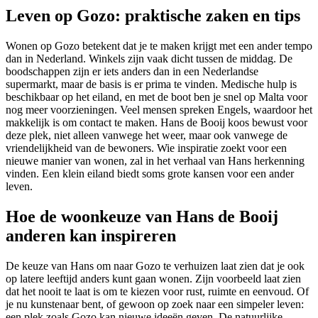
Leven op Gozo: praktische zaken en tips
Wonen op Gozo betekent dat je te maken krijgt met een ander tempo
dan in Nederland. Winkels zijn vaak dicht tussen de middag. De
boodschappen zijn er iets anders dan in een Nederlandse
supermarkt, maar de basis is er prima te vinden. Medische hulp is
beschikbaar op het eiland, en met de boot ben je snel op Malta voor
nog meer voorzieningen. Veel mensen spreken Engels, waardoor het
makkelijk is om contact te maken. Hans de Booij koos bewust voor
deze plek, niet alleen vanwege het weer, maar ook vanwege de
vriendelijkheid van de bewoners. Wie inspiratie zoekt voor een
nieuwe manier van wonen, zal in het verhaal van Hans herkenning
vinden. Een klein eiland biedt soms grote kansen voor een ander
leven.
Hoe de woonkeuze van Hans de Booij
anderen kan inspireren
De keuze van Hans om naar Gozo te verhuizen laat zien dat je ook
op latere leeftijd anders kunt gaan wonen. Zijn voorbeeld laat zien
dat het nooit te laat is om te kiezen voor rust, ruimte en eenvoud. Of
je nu kunstenaar bent, of gewoon op zoek naar een simpeler leven:
een plek zoals Gozo kan nieuwe ideeën geven. De natuurlijke