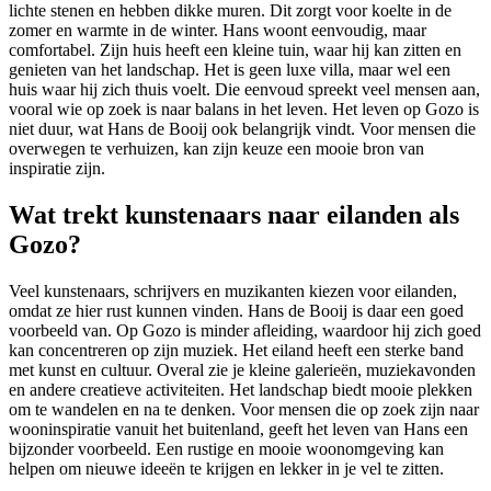
lichte stenen en hebben dikke muren. Dit zorgt voor koelte in de
zomer en warmte in de winter. Hans woont eenvoudig, maar
comfortabel. Zijn huis heeft een kleine tuin, waar hij kan zitten en
genieten van het landschap. Het is geen luxe villa, maar wel een
huis waar hij zich thuis voelt. Die eenvoud spreekt veel mensen aan,
vooral wie op zoek is naar balans in het leven. Het leven op Gozo is
niet duur, wat Hans de Booij ook belangrijk vindt. Voor mensen die
overwegen te verhuizen, kan zijn keuze een mooie bron van
inspiratie zijn.
Wat trekt kunstenaars naar eilanden als
Gozo?
Veel kunstenaars, schrijvers en muzikanten kiezen voor eilanden,
omdat ze hier rust kunnen vinden. Hans de Booij is daar een goed
voorbeeld van. Op Gozo is minder afleiding, waardoor hij zich goed
kan concentreren op zijn muziek. Het eiland heeft een sterke band
met kunst en cultuur. Overal zie je kleine galerieën, muziekavonden
en andere creatieve activiteiten. Het landschap biedt mooie plekken
om te wandelen en na te denken. Voor mensen die op zoek zijn naar
wooninspiratie vanuit het buitenland, geeft het leven van Hans een
bijzonder voorbeeld. Een rustige en mooie woonomgeving kan
helpen om nieuwe ideeën te krijgen en lekker in je vel te zitten.