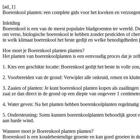
[ad_1]
Boerenkool planten: een complete gids voor het kweken en verzorge
Inleiding
Boerenkool is een van de meest populaire bladgroenten ter wereld. D
om verse, biologische boerenkool te hebben zonder pesticiden of chem
in welk klimaat boerenkool het beste gedijt en welke benodigdheden
Hoe moet je Boerenkool planten planten?
Het planten van boerenkoolplanten is een eenvoudig proces dat je zelf
1. Kies een geschikte locatie: Boerenkool gedijt het beste in volle zo
2. Voorbereiden van de grond: Verwijder alle onkruid, rotsen en klui
3. Zaaien of planten: Je kunt boerenkool planten kopen als zaailingen of
zaai ze dan direct in de grond op een diepte van ongeveer 1 centimete
4. Water geven: Na het planten hebben boerenkoolplanten regelmatig wat
5. Ondersteuning: Soms kunnen boerenkoolplanten behoorlijk groot e
aan harde wind.
Wanneer moet je Boerenkool planten planten?
Boerenkool is een koudebestendige groente en kan goed groeien in de 