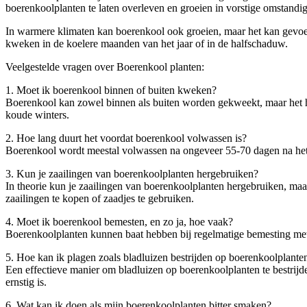
boerenkoolplanten te laten overleven en groeien in vorstige omstandigh
In warmere klimaten kan boerenkool ook groeien, maar het kan gevoelig
kweken in de koelere maanden van het jaar of in de halfschaduw.
Veelgestelde vragen over Boerenkool planten:
1. Moet ik boerenkool binnen of buiten kweken?
Boerenkool kan zowel binnen als buiten worden gekweekt, maar het hee
koude winters.
2. Hoe lang duurt het voordat boerenkool volwassen is?
Boerenkool wordt meestal volwassen na ongeveer 55-70 dagen na het 
3. Kun je zaailingen van boerenkoolplanten hergebruiken?
In theorie kun je zaailingen van boerenkoolplanten hergebruiken, maa
zaailingen te kopen of zaadjes te gebruiken.
4. Moet ik boerenkool bemesten, en zo ja, hoe vaak?
Boerenkoolplanten kunnen baat hebben bij regelmatige bemesting met 
5. Hoe kan ik plagen zoals bladluizen bestrijden op boerenkoolplante
Een effectieve manier om bladluizen op boerenkoolplanten te bestrijde
ernstig is.
6. Wat kan ik doen als mijn boerenkoolplanten bitter smaken?