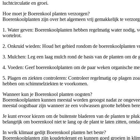
luchtcirculatie en groei.
Hoe moet je Boerenkool planten verzorgen?
Boerenkoolplanten zijn over het algemeen vrij gemakkelijk te verzorg
1. Water geven: Boerenkoolplanten hebben regelmatig water nodig, voor
wortelrot.
2. Onkruid wieden: Houd het gebied rondom de boerenkoolplanten vr
3. Mulchen: Leg een laag mulch rond de basis van de planten om de g
4. Voeden: Geef boerenkoolplanten om de paar weken organische mest
5. Plagen en ziekten controleren: Controleer regelmatig op plagen zo
hebben om schimmelziekten te voorkomen.
Wanneer kun je Boerenkool planten oogsten?
Boerenkoolplanten kunnen meestal worden geoogst nadat ze ongeveer 
meestal oogstbaar zijn wanneer ze een volwassen grootte hebben bere
Je kunt ervoor kiezen om de buitenste bladeren van de planten te plukk
belangrijk om boerenkool niet te lang op de plant te laten zitten, om
In welk klimaat gedijt Boerenkool planten het beste?
Boerenkoolplanten zijn koudetolerant en kunnen goed groeien in klima