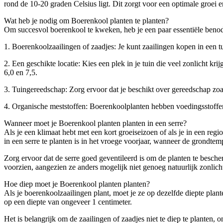
rond de 10-20 graden Celsius ligt. Dit zorgt voor een optimale groei 
Wat heb je nodig om Boerenkool planten te planten?
Om succesvol boerenkool te kweken, heb je een paar essentiële benodi
1. Boerenkoolzaailingen of zaadjes: Je kunt zaailingen kopen in een tu
2. Een geschikte locatie: Kies een plek in je tuin die veel zonlicht
6,0 en 7,5.
3. Tuingereedschap: Zorg ervoor dat je beschikt over gereedschap zoal
4. Organische meststoffen: Boerenkoolplanten hebben voedingsstoffen 
Wanneer moet je Boerenkool planten planten in een serre?
Als je een klimaat hebt met een kort groeiseizoen of als je in een reg
in een serre te planten is in het vroege voorjaar, wanneer de grondtem
Zorg ervoor dat de serre goed geventileerd is om de planten te besc
voorzien, aangezien ze anders mogelijk niet genoeg natuurlijk zonlic
Hoe diep moet je Boerenkool planten planten?
Als je boerenkoolzaailingen plant, moet je ze op dezelfde diepte plante
op een diepte van ongeveer 1 centimeter.
Het is belangrijk om de zaailingen of zaadjes niet te diep te plante