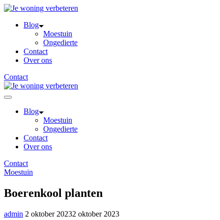
Skip
to
Blog
content
Moestuin
Ongedierte
Contact
Over ons
Contact
Blog
Moestuin
Ongedierte
Contact
Over ons
Contact
Moestuin
Boerenkool planten
admin
2 oktober 2023
2 oktober 2023