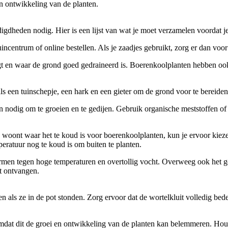
en ontwikkeling van de planten.
gdheden nodig. Hier is een lijst van wat je moet verzamelen voordat je
incentrum of online bestellen. Als je zaadjes gebruikt, zorg er dan voor
 krijgt en waar de grond goed gedraineerd is. Boerenkoolplanten hebben 
s een tuinschepje, een hark en een gieter om de grond voor te bereiden,
nodig om te groeien en te gedijen. Gebruik organische meststoffen of 
io woont waar het te koud is voor boerenkoolplanten, kun je ervoor kiez
peratuur nog te koud is om buiten te planten.
hermen tegen hoge temperaturen en overtollig vocht. Overweeg ook het 
ht ontvangen.
n als ze in de pot stonden. Zorg ervoor dat de wortelkluit volledig bede
n, omdat dit de groei en ontwikkeling van de planten kan belemmeren. H