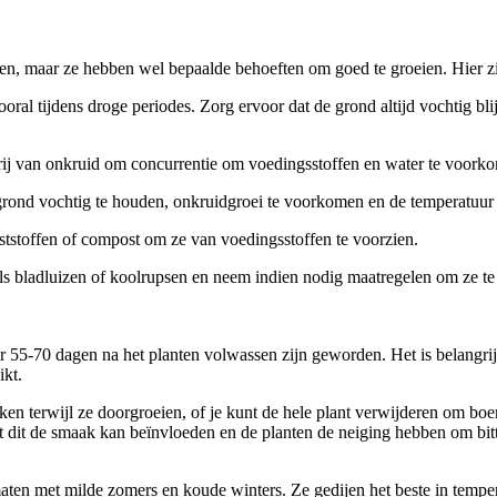
en, maar ze hebben wel bepaalde behoeften om goed te groeien. Hier zi
al tijdens droge periodes. Zorg ervoor dat de grond altijd vochtig blijf
ij van onkruid om concurrentie om voedingsstoffen en water te voork
rond vochtig te houden, onkruidgroei te voorkomen en de temperatuur 
stoffen of compost om ze van voedingsstoffen te voorzien.
als bladluizen of koolrupsen en neem indien nodig maatregelen om ze te
55-70 dagen na het planten volwassen zijn geworden. Het is belangrijk
ikt.
en terwijl ze doorgroeien, of je kunt de hele plant verwijderen om boer
dat dit de smaak kan beïnvloeden en de planten de neiging hebben om bit
ten met milde zomers en koude winters. Ze gedijen het beste in temper