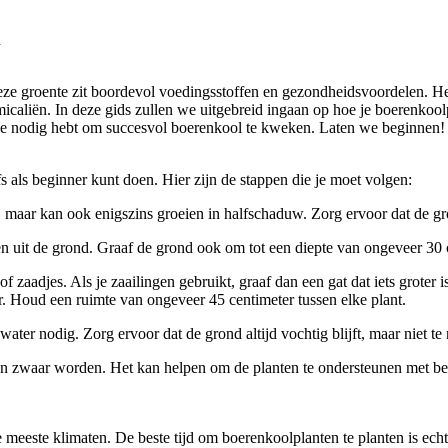
n
eze groente zit boordevol voedingsstoffen en gezondheidsvoordelen. H
icaliën. In deze gids zullen we uitgebreid ingaan op hoe je boerenkoo
 je nodig hebt om succesvol boerenkool te kweken. Laten we beginnen!
s als beginner kunt doen. Hier zijn de stappen die je moet volgen:
n, maar kan ook enigszins groeien in halfschaduw. Zorg ervoor dat de gr
ten uit de grond. Graaf de grond ook om tot een diepte van ongeveer 3
 zaadjes. Als je zaailingen gebruikt, graaf dan een gat dat iets groter is
r. Houd een ruimte van ongeveer 45 centimeter tussen elke plant.
er nodig. Zorg ervoor dat de grond altijd vochtig blijft, maar niet te 
n zwaar worden. Het kan helpen om de planten te ondersteunen met beh
meeste klimaten. De beste tijd om boerenkoolplanten te planten is echt